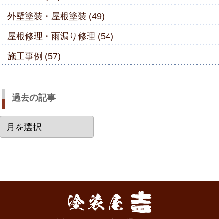
外壁塗装・屋根塗装 (49)
屋根修理・雨漏り修理 (54)
施工事例 (57)
過去の記事
過
去
の
記
事