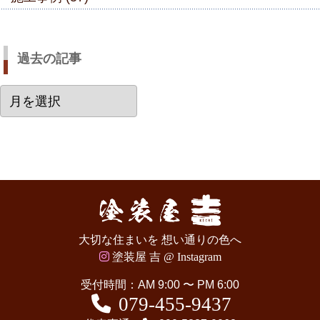
過去の記事
過
去
の
記
事
大切な住まいを 想い通りの色へ
塗装屋 吉 @ Instagram
受付時間：AM 9:00 〜 PM 6:00
079-455-9437