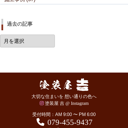
過去の記事
過
去
の
記
事
大切な住まいを 想い通りの色へ
塗装屋 吉 @ Instagram
受付時間：AM 9:00 〜 PM 6:00
079-455-9437