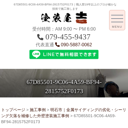
67D85501-9C06-4A59-BF94-2815752F0173｜職人歴19年以上のプロが確かな
技術で施工致します
MENU
受付時間：AM 9:00 〜 PM 6:00
079-455-9437
代表直通
090-5887-0062
67D85501-9C06-4A59-BF94-
2815752F0173
トップページ
>
施工事例
>
明石市｜金属サイディングの劣化・シーリ
ング欠落を補修した外壁塗装施工事例
>
67D85501-9C06-4A59-
BF94-2815752F0173