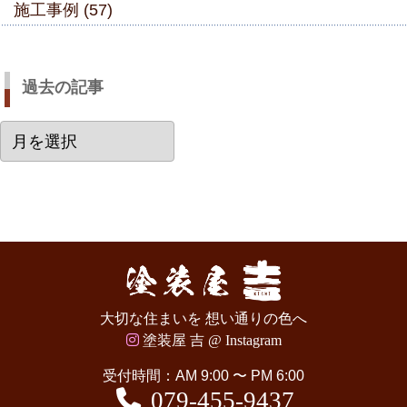
施工事例 (57)
過去の記事
過
去
の
記
事
大切な住まいを 想い通りの色へ
塗装屋 吉 @ Instagram
受付時間：AM 9:00 〜 PM 6:00
079-455-9437