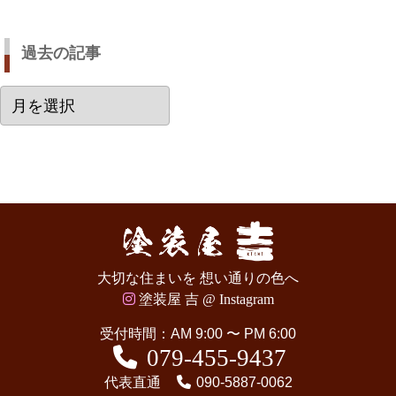
過去の記事
過
去
の
記
事
大切な住まいを 想い通りの色へ
塗装屋 吉 @ Instagram
受付時間：AM 9:00 〜 PM 6:00
079-455-9437
代表直通
090-5887-0062