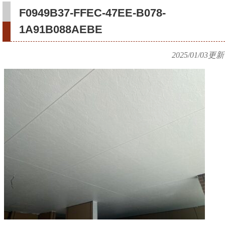
F0949B37-FFEC-47EE-B078-
1A91B088AEBE
2025/01/03
更新