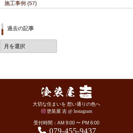
施工事例 (57)
過去の記事
過
去
の
記
事
大切な住まいを 想い通りの色へ
塗装屋 吉 @ Instagram
受付時間：AM 9:00 〜 PM 6:00
079-455-9437