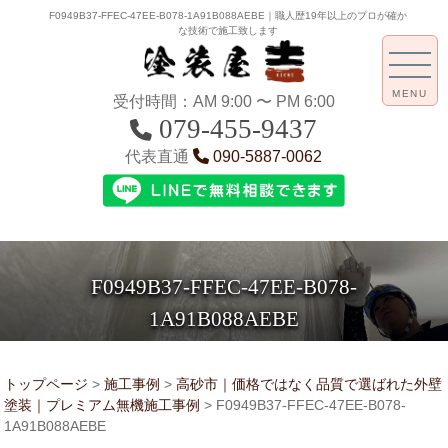
F0949B37-FFEC-47EE-B078-1A91B088AEBE｜職人歴19年以上のプロが確か
な技術で施工致します
MENU
受付時間：AM 9:00 〜 PM 6:00
079-455-9437
代表直通
090-5887-0062
F0949B37-FFEC-47EE-B078-
1A91B088AEBE
トップページ
>
施工事例
>
高砂市｜価格ではなく品質で選ばれた外壁
塗装｜プレミアム無機施工事例
>
F0949B37-FFEC-47EE-B078-
1A91B088AEBE