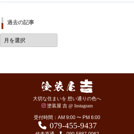
過去の記事
過
去
の
記
事
大切な住まいを 想い通りの色へ
塗装屋 吉 @ Instagram
受付時間：AM 9:00 〜 PM 6:00
079-455-9437
代表直通
090-5887-0062