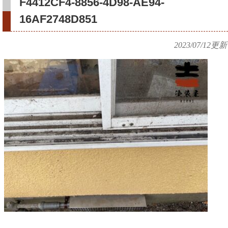
F4412CF4-8856-4D98-AE94-
16AF2748D851
2023/07/12
更新