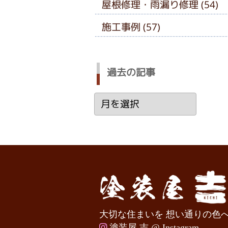
屋根修理・雨漏り修理 (54)
施工事例 (57)
過去の記事
過
去
の
記
事
大切な住まいを 想い通りの色
塗装屋 吉 @ Instagram