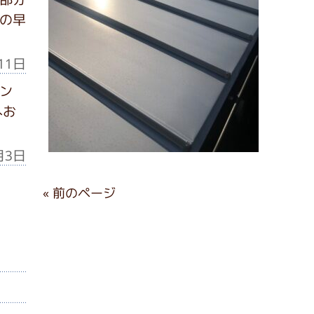
の早
11日
ン
へお
月3日
« 前のページ