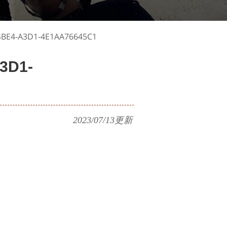
4BE4-A3D1-4E1AA76645C1
3D1-
2023/07/13
更新