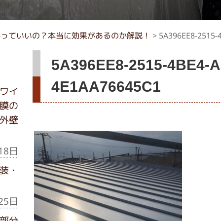
料っていいの？本当に効果があるのか解説！
>
5A396EE8-2515-
5A396EE8-2515-4BE4-A
4E1AA76645C1
ワイ
膜の
外壁
18日
装・
25日
部分