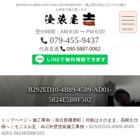
B292ED10-4B89-4589-AD01-5824E5B8F502｜職人歴19年以上のプロが確か
な技術で施工致します
MENU
受付時間：AM 9:00 〜 PM 6:00
079-455-9437
代表直通
090-5887-0062
B292ED10-4B89-4589-AD01-
5824E5B8F502
トップページ
>
施工事例
>
加古郡播磨町｜外観はそのまま、高耐久仕
様へ｜モニエル瓦・ALC外壁塗装施工事例
>
B292ED10-4B89-4589-
AD01-5824E5B8F502