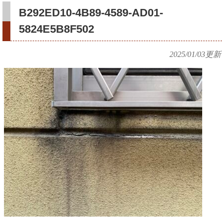
B292ED10-4B89-4589-AD01-
5824E5B8F502
2025/01/03
更新