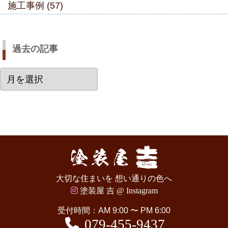
施工事例 (57)
過去の記事
過
去
の
記
事
大切な住まいを 想い通りの色へ
塗装屋 吉 @ Instagram
受付時間：AM 9:00 〜 PM 6:00
079-455-9437