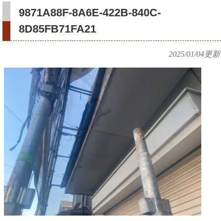
9871A88F-8A6E-422B-840C-
8D85FB71FA21
2025/01/04
更新