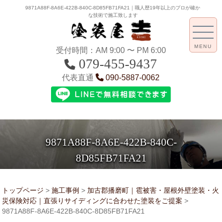
9871A88F-8A6E-422B-840C-8D85FB71FA21｜職人歴19年以上のプロが確か
な技術で施工致します
MENU
受付時間：AM 9:00 〜 PM 6:00
079-455-9437
代表直通
090-5887-0062
9871A88F-8A6E-422B-840C-
8D85FB71FA21
トップページ
>
施工事例
>
加古郡播磨町｜雹被害・屋根外壁塗装・火
災保険対応｜直張りサイディングに合わせた塗装をご提案
>
9871A88F-8A6E-422B-840C-8D85FB71FA21