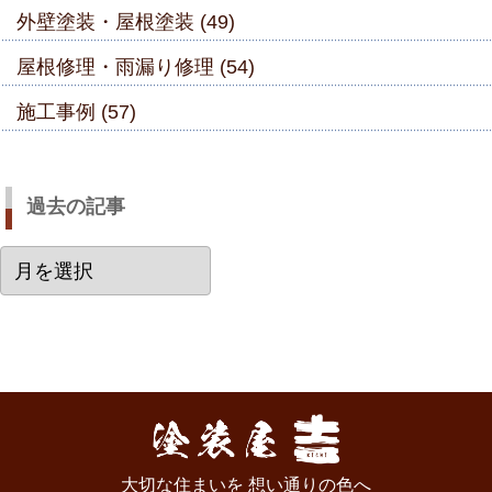
外壁塗装・屋根塗装 (49)
屋根修理・雨漏り修理 (54)
施工事例 (57)
過去の記事
過
去
の
記
事
大切な住まいを 想い通りの色へ