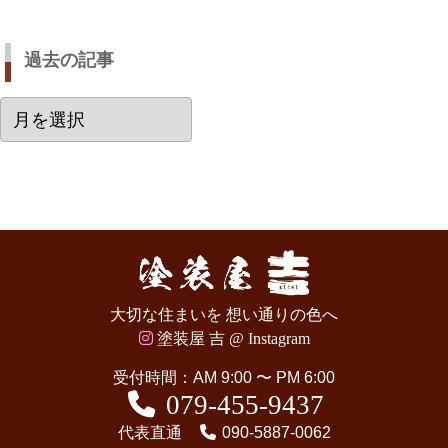
過去の記事
過
去
の
記
事
大切な住まいを 想い通りの色へ
塗装屋 吉 @ Instagram
受付時間：AM 9:00 〜 PM 6:00
079-455-9437
代表直通
090-5887-0062