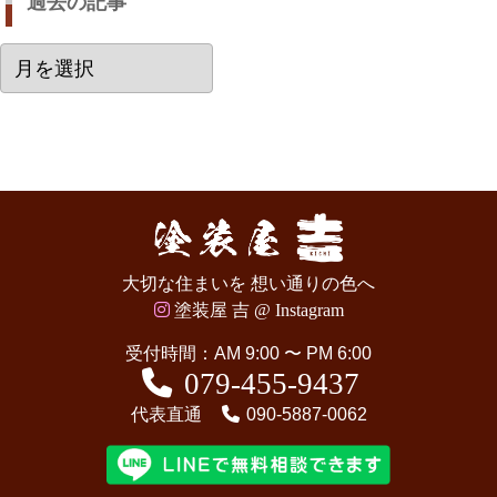
過去の記事
過
去
の
記
事
大切な住まいを 想い通りの色へ
塗装屋 吉 @ Instagram
受付時間：AM 9:00 〜 PM 6:00
079-455-9437
代表直通
090-5887-0062