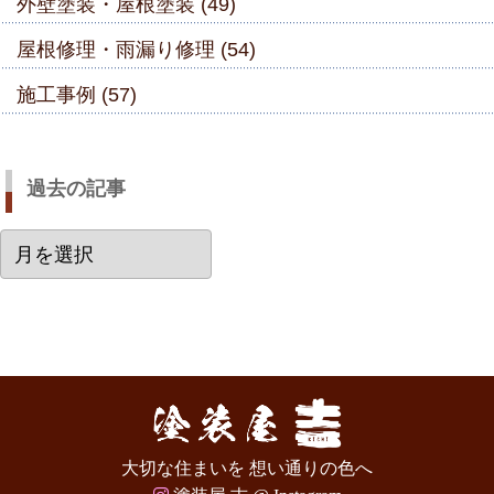
外壁塗装・屋根塗装 (49)
屋根修理・雨漏り修理 (54)
施工事例 (57)
過去の記事
過
去
の
記
事
大切な住まいを 想い通りの色へ