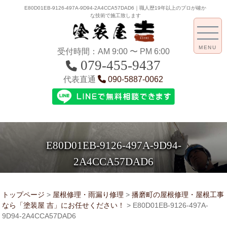
E80D01EB-9126-497A-9D94-2A4CCA57DAD6｜職人歴19年以上のプロが確か
な技術で施工致します
MENU
受付時間：AM 9:00 〜 PM 6:00
079-455-9437
代表直通
090-5887-0062
E80D01EB-9126-497A-9D94-
2A4CCA57DAD6
トップページ
>
屋根修理・雨漏り修理
>
播磨町の屋根修理・屋根工事
なら「塗装屋 吉」にお任せください！
>
E80D01EB-9126-497A-
9D94-2A4CCA57DAD6