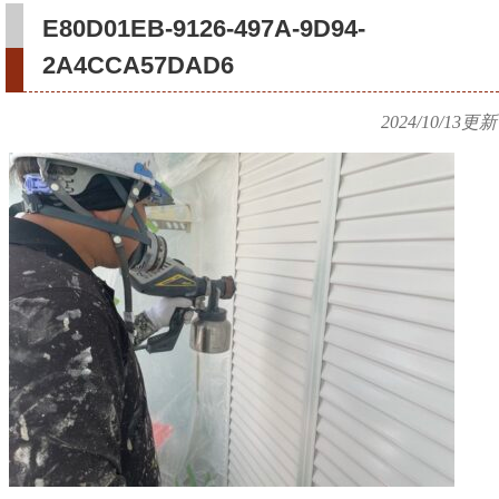
E80D01EB-9126-497A-9D94-
2A4CCA57DAD6
2024/10/13
更新