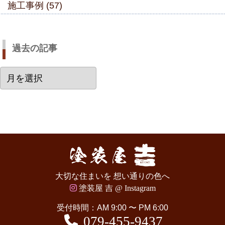
施工事例 (57)
過去の記事
過
去
の
記
事
大切な住まいを 想い通りの色へ
塗装屋 吉 @ Instagram
受付時間：AM 9:00 〜 PM 6:00
079-455-9437