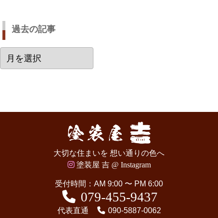
過去の記事
過
去
の
記
事
大切な住まいを 想い通りの色へ
塗装屋 吉 @ Instagram
受付時間：AM 9:00 〜 PM 6:00
079-455-9437
代表直通
090-5887-0062