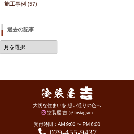
施工事例 (57)
過去の記事
過
去
の
記
事
大切な住まいを 想い通りの色へ
塗装屋 吉 @ Instagram
受付時間：AM 9:00 〜 PM 6:00
079-455-9437