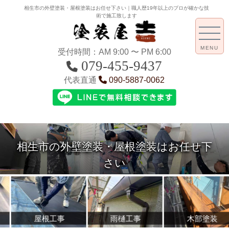
相生市の外壁塗装・屋根塗装はお任せ下さい｜職人歴19年以上のプロが確かな技
術で施工致します
MENU
受付時間：AM 9:00 〜 PM 6:00
079-455-9437
代表直通
090-5887-0062
相生市の外壁塗装・屋根塗装はお任せ下
さい
根工事
雨樋工事
木部塗装
内装・