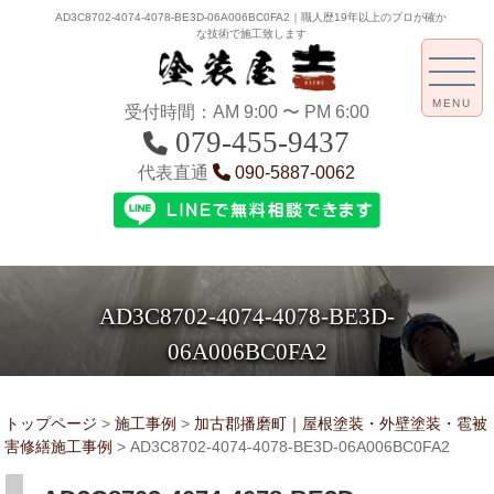
AD3C8702-4074-4078-BE3D-06A006BC0FA2｜職人歴19年以上のプロが確か
な技術で施工致します
MENU
受付時間：AM 9:00 〜 PM 6:00
079-455-9437
代表直通
090-5887-0062
AD3C8702-4074-4078-BE3D-
06A006BC0FA2
トップページ
>
施工事例
>
加古郡播磨町｜屋根塗装・外壁塗装・雹被
害修繕施工事例
>
AD3C8702-4074-4078-BE3D-06A006BC0FA2