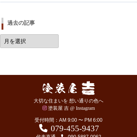
過去の記事
過
去
の
記
事
大切な住まいを 想い通りの色へ
塗装屋 吉 @ Instagram
受付時間：AM 9:00 〜 PM 6:00
079-455-9437
代表直通
090-5887-0062