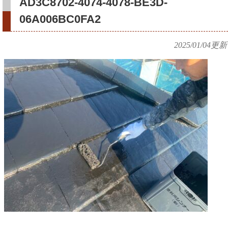
AD3C8702-4074-4078-BE3D-
06A006BC0FA2
2025/01/04
更新