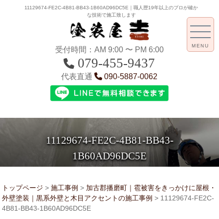
11129674-FE2C-4B81-BB43-1B60AD96DC5E｜職人歴19年以上のプロが確か
な技術で施工致します
MENU
受付時間：AM 9:00 〜 PM 6:00
079-455-9437
代表直通
090-5887-0062
11129674-FE2C-4B81-BB43-
1B60AD96DC5E
トップページ
>
施工事例
>
加古郡播磨町｜雹被害をきっかけに屋根・
外壁塗装｜黒系外壁と木目アクセントの施工事例
>
11129674-FE2C-
4B81-BB43-1B60AD96DC5E