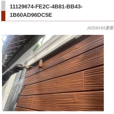
11129674-FE2C-4B81-BB43-
1B60AD96DC5E
2025/01/03
更新