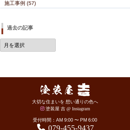
施工事例 (57)
過去の記事
過
去
の
記
事
大切な住まいを 想い通りの色へ
塗装屋 吉 @ Instagram
受付時間：AM 9:00 〜 PM 6:00
079-455-9437