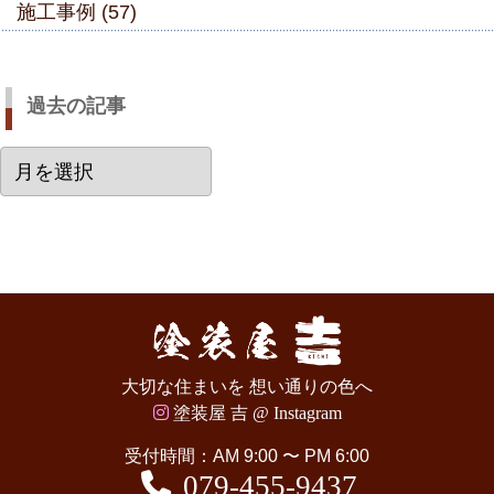
施工事例 (57)
過去の記事
過
去
の
記
事
大切な住まいを 想い通りの色へ
塗装屋 吉 @ Instagram
受付時間：AM 9:00 〜 PM 6:00
079-455-9437