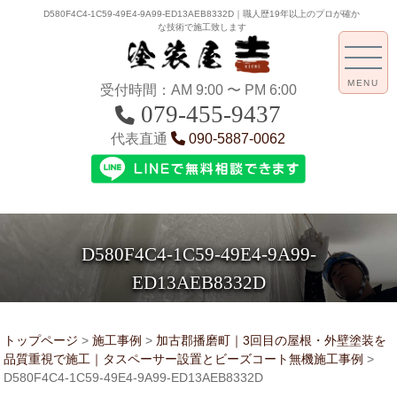
D580F4C4-1C59-49E4-9A99-ED13AEB8332D｜職人歴19年以上のプロが確か
な技術で施工致します
MENU
受付時間：AM 9:00 〜 PM 6:00
079-455-9437
代表直通
090-5887-0062
D580F4C4-1C59-49E4-9A99-
ED13AEB8332D
トップページ
>
施工事例
>
加古郡播磨町｜3回目の屋根・外壁塗装を
品質重視で施工｜タスペーサー設置とビーズコート無機施工事例
>
D580F4C4-1C59-49E4-9A99-ED13AEB8332D