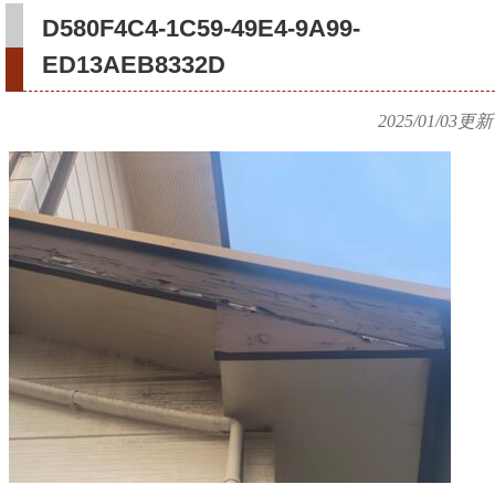
D580F4C4-1C59-49E4-9A99-
ED13AEB8332D
2025/01/03
更新