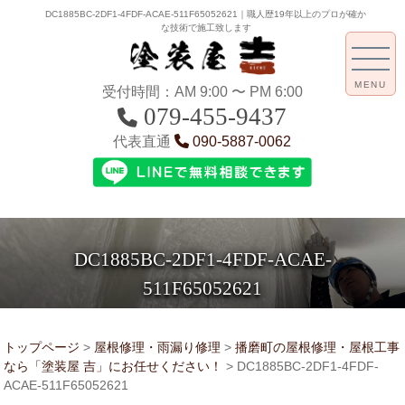
DC1885BC-2DF1-4FDF-ACAE-511F65052621｜職人歴19年以上のプロが確か
な技術で施工致します
MENU
受付時間：AM 9:00 〜 PM 6:00
079-455-9437
代表直通
090-5887-0062
DC1885BC-2DF1-4FDF-ACAE-
511F65052621
トップページ
>
屋根修理・雨漏り修理
>
播磨町の屋根修理・屋根工事
なら「塗装屋 吉」にお任せください！
>
DC1885BC-2DF1-4FDF-
ACAE-511F65052621