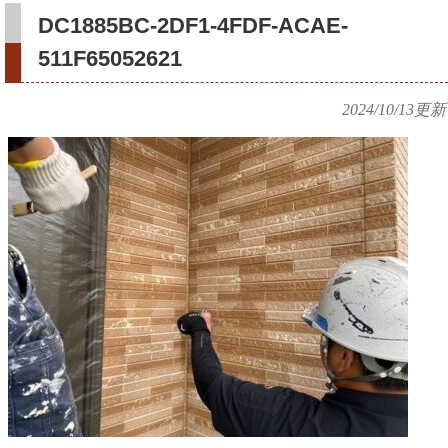
DC1885BC-2DF1-4FDF-ACAE-
511F65052621
2024/10/13
更新