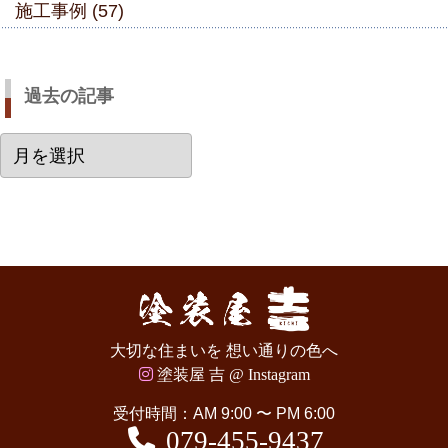
施工事例 (57)
過去の記事
過
去
の
記
事
大切な住まいを 想い通りの色へ
塗装屋 吉 @ Instagram
受付時間：AM 9:00 〜 PM 6:00
079-455-9437