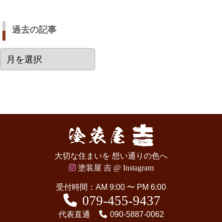
過去の記事
過
去
の
記
事
大切な住まいを 想い通りの色へ
塗装屋 吉 @ Instagram
受付時間：AM 9:00 〜 PM 6:00
079-455-9437
代表直通
090-5887-0062