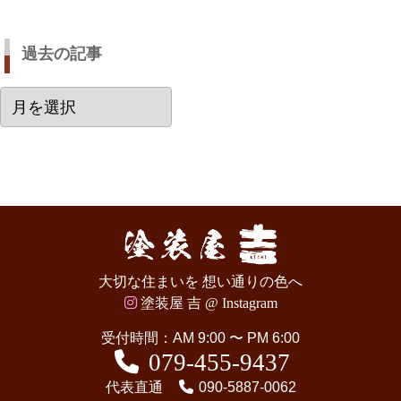
過去の記事
過
去
の
記
事
大切な住まいを 想い通りの色へ
塗装屋 吉 @ Instagram
受付時間：AM 9:00 〜 PM 6:00
079-455-9437
代表直通
090-5887-0062