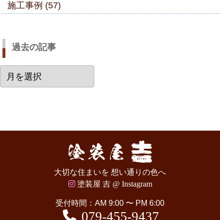
施工事例 (57)
過去の記事
過
去
の
記
事
大切な住まいを 想い通りの色へ
塗装屋 吉 @ Instagram
受付時間：AM 9:00 〜 PM 6:00
079-455-9437