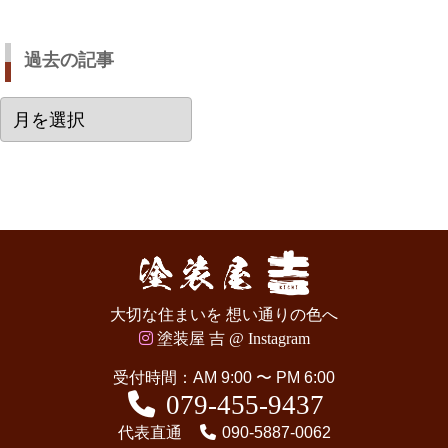
過去の記事
過
去
の
記
事
大切な住まいを 想い通りの色へ
塗装屋 吉 @ Instagram
受付時間：AM 9:00 〜 PM 6:00
079-455-9437
代表直通
090-5887-0062