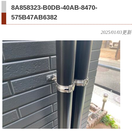
8A858323-B0DB-40AB-8470-
575B47AB6382
2025/01/03
更新