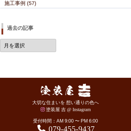
施工事例 (57)
過去の記事
過
去
の
記
事
大切な住まいを 想い通りの色へ
塗装屋 吉 @ Instagram
受付時間：AM 9:00 〜 PM 6:00
079-455-9437