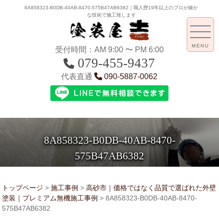
8A858323-B0DB-40AB-8470-575B47AB6382｜職人歴19年以上のプロが確か
な技術で施工致します
MENU
受付時間：AM 9:00 〜 PM 6:00
079-455-9437
代表直通
090-5887-0062
8A858323-B0DB-40AB-8470-
575B47AB6382
トップページ
>
施工事例
>
高砂市｜価格ではなく品質で選ばれた外壁
塗装｜プレミアム無機施工事例
>
8A858323-B0DB-40AB-8470-
575B47AB6382