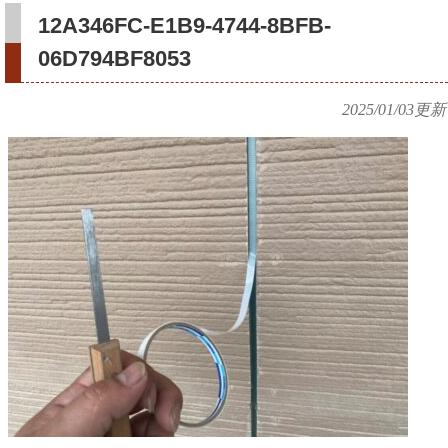
12A346FC-E1B9-4744-8BFB-
06D794BF8053
2025/01/03
更新