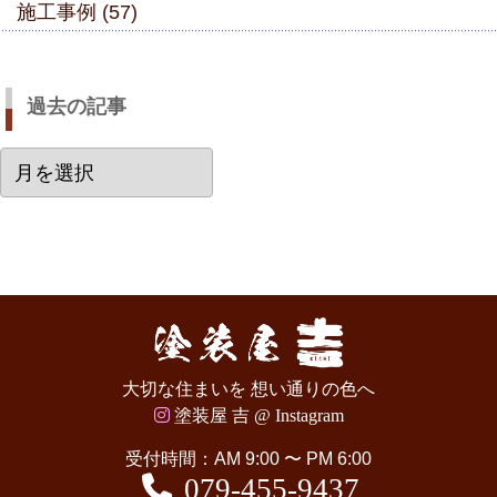
施工事例 (57)
過去の記事
過
去
の
記
事
大切な住まいを 想い通りの色へ
塗装屋 吉 @ Instagram
受付時間：AM 9:00 〜 PM 6:00
079-455-9437