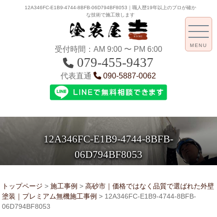
12A346FC-E1B9-4744-8BFB-06D794BF8053｜職人歴19年以上のプロが確か
な技術で施工致します
MENU
受付時間：AM 9:00 〜 PM 6:00
079-455-9437
代表直通
090-5887-0062
12A346FC-E1B9-4744-8BFB-
06D794BF8053
トップページ
>
施工事例
>
高砂市｜価格ではなく品質で選ばれた外壁
塗装｜プレミアム無機施工事例
>
12A346FC-E1B9-4744-8BFB-
06D794BF8053