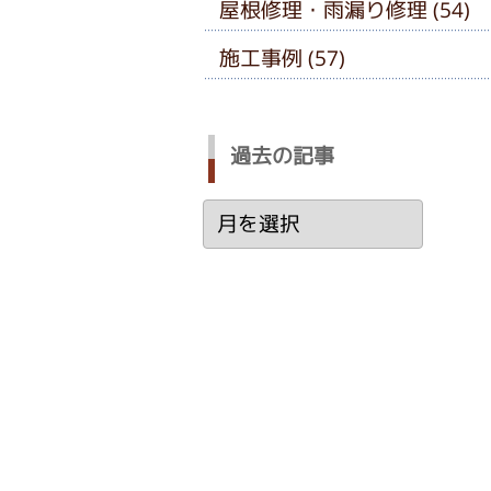
屋根修理・雨漏り修理 (54)
施工事例 (57)
過去の記事
過
去
の
記
事