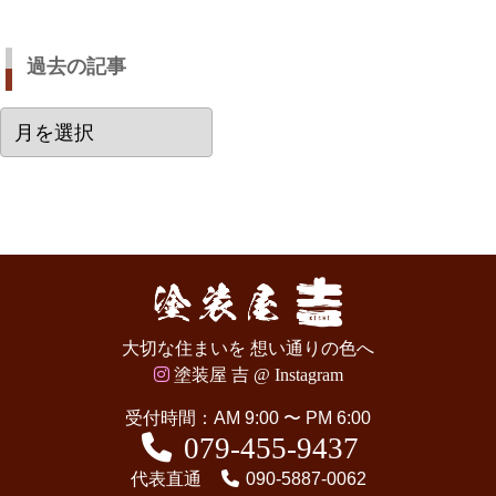
過去の記事
過
去
の
記
事
大切な住まいを 想い通りの色へ
塗装屋 吉 @ Instagram
受付時間：AM 9:00 〜 PM 6:00
079-455-9437
代表直通
090-5887-0062