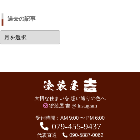
過去の記事
過
去
の
記
事
大切な住まいを 想い通りの色へ
塗装屋 吉 @ Instagram
受付時間：AM 9:00 〜 PM 6:00
079-455-9437
代表直通
090-5887-0062