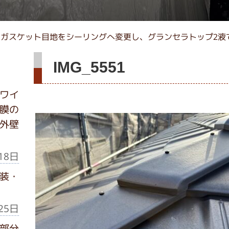
ガスケット目地をシーリングへ変更し、グランセラトップ2液
IMG_5551
ワイ
膜の
外壁
18日
装・
25日
部分