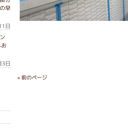
の早
11日
ン
へお
月3日
« 前のページ