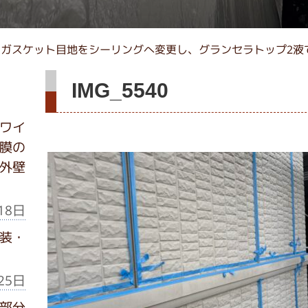
ガスケット目地をシーリングへ変更し、グランセラトップ2液
IMG_5540
ワイ
膜の
外壁
18日
装・
25日
部分