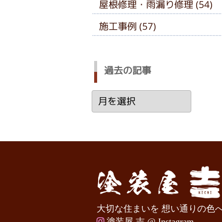
屋根修理・雨漏り修理 (54)
施工事例 (57)
過去の記事
過
去
の
記
事
大切な住まいを 想い通りの色
塗装屋 吉 @ Instagram