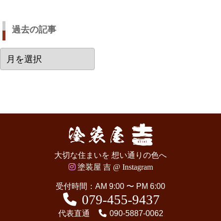
過去の記事
過
去
の
記
事
大切な住まいを 想い通りの色へ
塗装屋 吉 @ Instagram
受付時間：AM 9:00 〜 PM 6:00
079-455-9437
代表直通
090-5887-0062