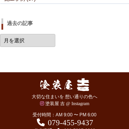
過去の記事
過
去
の
記
事
大切な住まいを 想い通りの色へ
塗装屋 吉 @ Instagram
受付時間：AM 9:00 〜 PM 6:00
079-455-9437