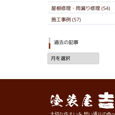
屋根修理・雨漏り修理 (54)
施工事例 (57)
過去の記事
過
去
の
記
事
大切な住まいを 想い通りの色