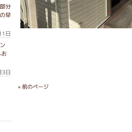
部分
の早
11日
ン
へお
月3日
« 前のページ