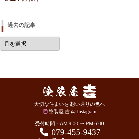
過去の記事
過
去
の
記
事
大切な住まいを 想い通りの色へ
塗装屋 吉 @ Instagram
受付時間：AM 9:00 〜 PM 6:00
079-455-9437