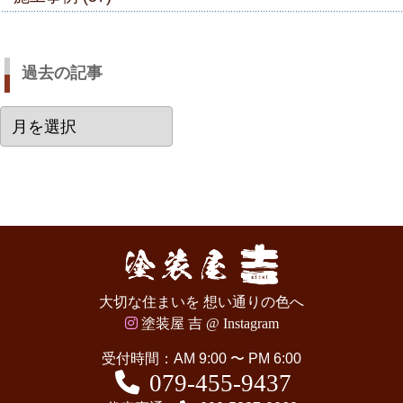
過去の記事
過
去
の
記
事
大切な住まいを 想い通りの色へ
塗装屋 吉 @ Instagram
受付時間：AM 9:00 〜 PM 6:00
079-455-9437