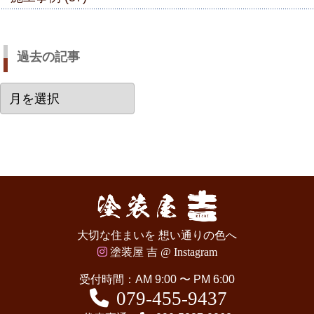
過去の記事
過
去
の
記
事
大切な住まいを 想い通りの色へ
塗装屋 吉 @ Instagram
受付時間：AM 9:00 〜 PM 6:00
079-455-9437