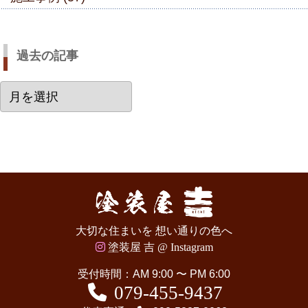
過去の記事
過
去
の
記
事
大切な住まいを 想い通りの色へ
塗装屋 吉 @ Instagram
受付時間：AM 9:00 〜 PM 6:00
079-455-9437