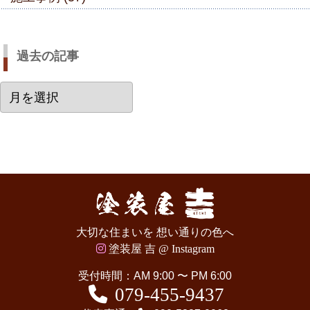
過去の記事
過
去
の
記
事
大切な住まいを 想い通りの色へ
塗装屋 吉 @ Instagram
受付時間：AM 9:00 〜 PM 6:00
079-455-9437