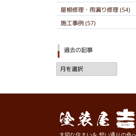
屋根修理・雨漏り修理 (54)
施工事例 (57)
過去の記事
過
去
の
記
事
大切な住まいを 想い通りの色