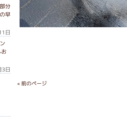
部分
の早
11日
ン
へお
月3日
« 前のページ