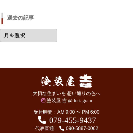
過去の記事
過
去
の
記
事
大切な住まいを 想い通りの色へ
塗装屋 吉 @ Instagram
受付時間：AM 9:00 〜 PM 6:00
079-455-9437
代表直通
090-5887-0062