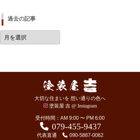
過去の記事
過
去
の
記
事
大切な住まいを 想い通りの色へ
塗装屋 吉 @ Instagram
受付時間：AM 9:00 〜 PM 6:00
079-455-9437
代表直通
090-5887-0062