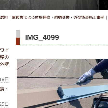
播磨町｜雹被害による屋根補修・雨樋交換・外壁塗装施工事例
IMG_4099
ワイ
膜の
外壁
18日
装・
25日