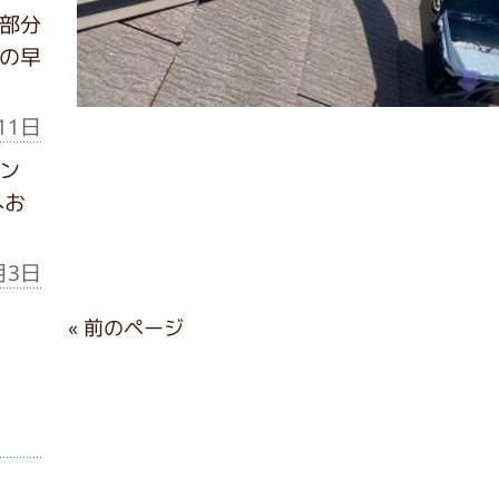
部分
の早
11日
ン
へお
月3日
« 前のページ