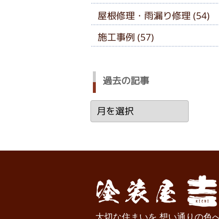
屋根修理・雨漏り修理 (54)
施工事例 (57)
過去の記事
過
去
の
記
事
大切な住まいを 想い通りの色