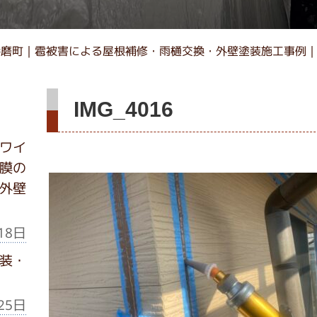
播磨町｜雹被害による屋根補修・雨樋交換・外壁塗装施工事例
IMG_4016
ワイ
膜の
外壁
18日
装・
25日