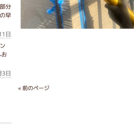
部分
の早
11日
ン
へお
月3日
« 前のページ