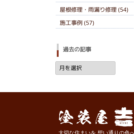
屋根修理・雨漏り修理 (54)
施工事例 (57)
過去の記事
過
去
の
記
事
大切な住まいを 想い通りの色