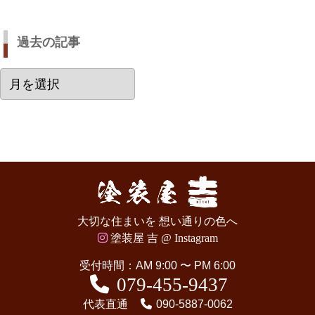
過去の記事
過
去
の
記
事
大切な住まいを 想い通りの色へ
塗装屋 吉 @ Instagram
受付時間：AM 9:00 〜 PM 6:00
079-455-9437
代表直通
090-5887-0062