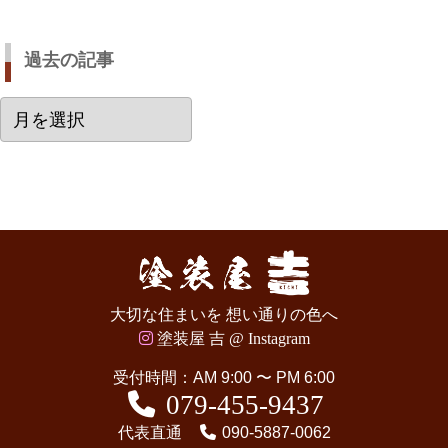
過去の記事
過
去
の
記
事
大切な住まいを 想い通りの色へ
塗装屋 吉 @ Instagram
受付時間：AM 9:00 〜 PM 6:00
079-455-9437
代表直通
090-5887-0062