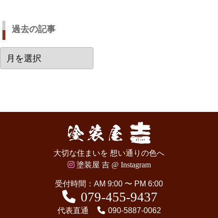
過去の記事
過
去
の
記
事
大切な住まいを 想い通りの色へ
塗装屋 吉 @ Instagram
受付時間：AM 9:00 〜 PM 6:00
079-455-9437
代表直通
090-5887-0062