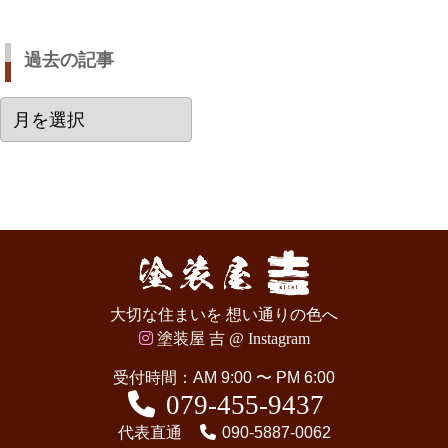
過去の記事
過
去
の
記
事
大切な住まいを 想い通りの色へ
塗装屋 吉 @ Instagram
受付時間：AM 9:00 〜 PM 6:00
079-455-9437
代表直通
090-5887-0062